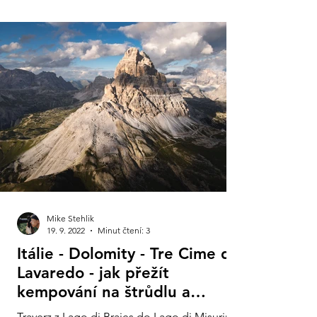
Mike Stehlik
19. 9. 2022
Minut čtení: 3
Itálie - Dolomity - Tre Cime di
Lavaredo - jak přežít
kempování na štrůdlu a
cappuccinech!
Traverz z Lago di Braies do Lago di Misurina