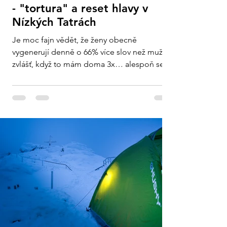
- "tortura" a reset hlavy v
Nízkých Tatrách
Je moc fajn vědět, že ženy obecně
vygenerují denně o 66% více slov než muži…
zvlášť, když to mám doma 3x… alespoň se už
nemusím divit...