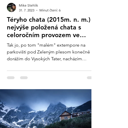
Mike Stehlik
31. 7. 2023
Minut čtení: 6
Téryho chata (2015m. n. m.) -
nejvýše položená chata s
celoročním provozem ve
Vysokých Tatrách!
Tak jo, po tom "malém" extempore na
parkovišti pod Zeleným plesom konečně
dorážím do Vysokých Tater, nacházím
parkoviště kam mě poslal...