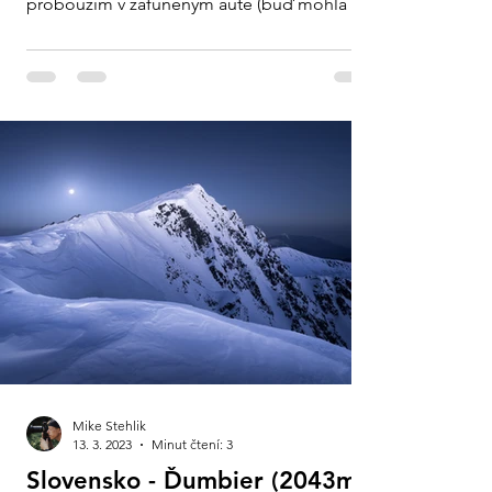
probouzím v zafuněným autě (buď mohla být
otevřená...
Mike Stehlik
13. 3. 2023
Minut čtení: 3
Slovensko - Ďumbier (2043m)