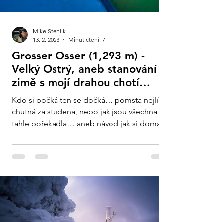
Mike Stehlik
13. 2. 2023
Minut čtení: 7
Grosser Osser (1,293 m) -
Velký Ostrý, aneb stanování v
zimě s mojí drahou chotí…
Kdo si počká ten se dočká… pomsta nejlíp
chutná za studena, nebo jak jsou všechna
tahle pořekadla… aneb návod jak si doma
zařídit několik...