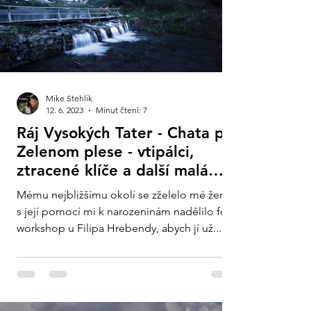
Mike Stehlik
12. 6. 2023
Minut čtení: 7
Ráj Vysokých Tater - Chata pri
Zelenom plese - vtipálci,
ztracené klíče a další malá
šílenství...
Mému nejbližšímu okolí se zželelo mé ženy a
s její pomocí mi k narozeninám nadělilo foto
workshop u Filipa Hrebendy, abych jí už...