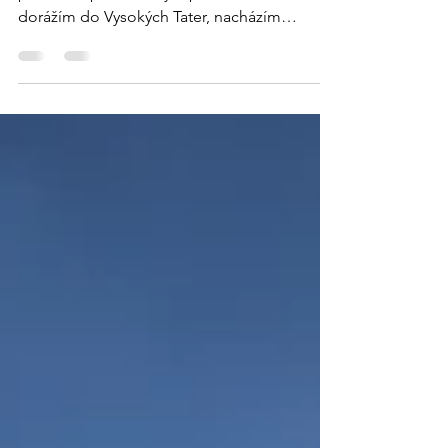
Tak jo, po tom "malém" extempore na
parkovišti pod Zeleným plesom konečně
dorážím do Vysokých Tater, nacházím
parkoviště kam mě poslal...