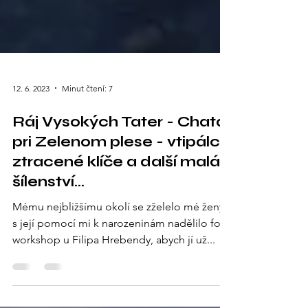
12. 6. 2023
Minut čtení: 7
Ráj Vysokých Tater - Chata
pri Zelenom plese - vtipálci,
ztracené klíče a další malá
šílenství...
Mému nejbližšímu okolí se zželelo mé ženy a
s její pomocí mi k narozeninám nadělilo foto
workshop u Filipa Hrebendy, abych jí už...