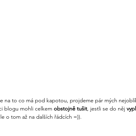
me na to co má pod kapotou, projdeme pár mých nejoblí
ci blogu mohli celkem 
obstojně tušit
, jestli se do něj 
vypl
ale o tom až na dalších řádcích =)).