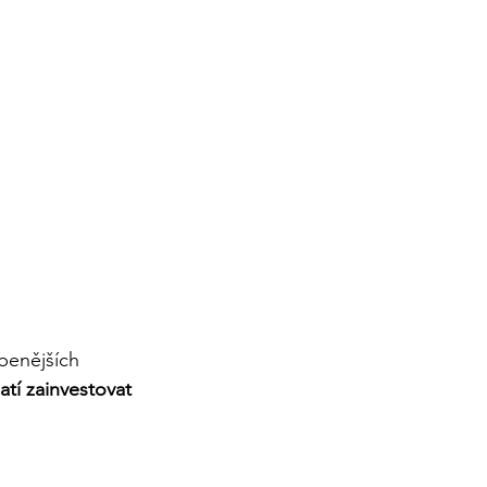
benějších 
atí zainvestovat