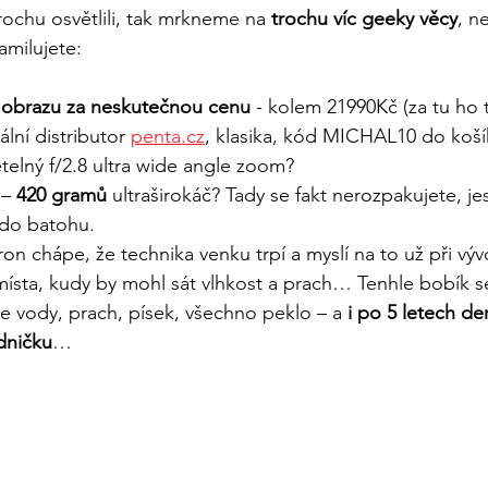
rochu osvětlili, tak mrkneme na 
trochu víc geeky věcy
, n
amilujete:
ta obrazu za neskutečnou cenu 
- kolem 21990Kč (za tu ho 
ální distributor 
penta.cz
, klasika, kód MICHAL10 do koší
telný f/2.8 ultra wide angle zoom?
 – 
420 gramů
 ultraširokáč? Tady se fakt nerozpakujete, jest
 do batohu.
on chápe, že technika venku trpí a myslí na to už při vývo
ísta, kudy by mohl sát vlhkost a prach… Tenhle bobík s
e vody, prach, písek, všechno peklo – a 
i po 5 letech d
edničku
…