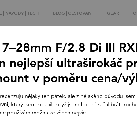
 | NÁVODY | TECH
BLOG | CESTOVÁNÍ
GEAR
O
7–28mm F/2.8 Di III RX
 nejlepší ultraširokáč p
mount v poměru cena/vý
už recenzuju nějaký ten pátek, ale z nějakého důvodu jsem
rvní
, který jsem koupil, když jsem focení začal brát trochu 
nec používám možná ze všech nejvíc…