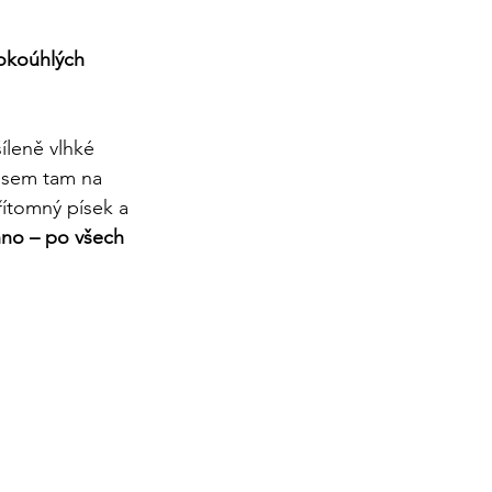
rokoúhlých 
leně vlhké 
jsem tam na 
řítomný písek a 
hno – po všech 