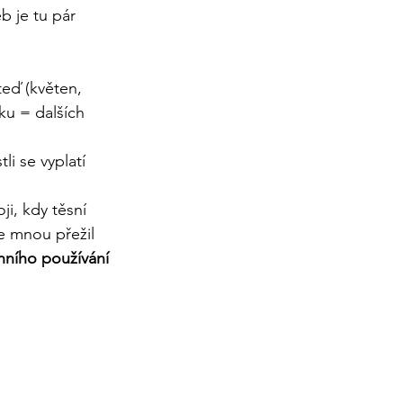
eb je tu pár 
teď (květen, 
ku = dalších 
li se vyplatí 
ji, kdy těsní 
e mnou přežil 
enního používání