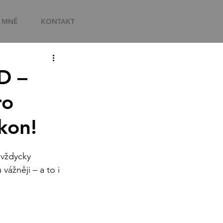
 MNĚ
KONTAKT
D –
ro
kon!
 vždycky 
vážněji – a to i 