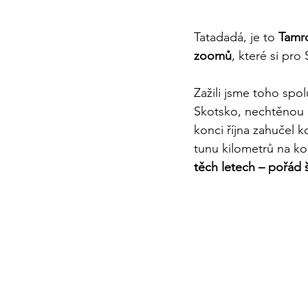
Tatadadá, je to 
Tamro
zoomů
, které si pr
Zažili jsme toho spo
Skotsko, nechtěnou 
konci října zahučel 
tunu kilometrů na kol
těch letech – pořád 