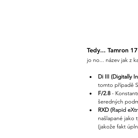
Tedy... Tamron 17
j
o no... název jak z 
Di III (Digitally
tomto případě S
F/2.8 
- 
Konstantn
šeredných podmí
RXD (
Rapid eXtr
našlapané jako t
(jakože fakt úpl