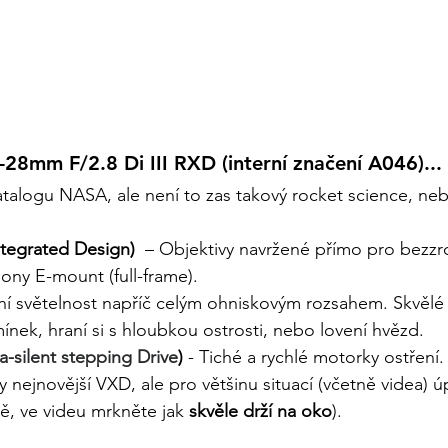
-28mm F/2.8 Di III RXD (interní značení A046)... 
katalogu NASA, ale není to zas takový rocket science, neb
 Integrated Design)
 – Objektivy navržené přímo pro bezzrc
ony E-mount (full-frame).
í světelnost napříč celým ohniskovým rozsahem. Skvělé 
nek, hraní si s hloubkou ostrosti, nebo lovení hvězd.
a-silent stepping Drive
)
 - 
Tiché a rychlé motorky ostření
y nejnovější VXD, ale pro většinu situací (včetně videa) 
ně, ve videu mrkněte jak 
skvěle drží na oko
).