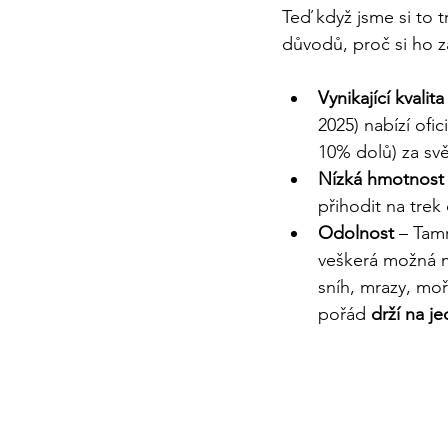
Teď když jsme si to t
důvodů, proč si ho z
Vynikající kvali
2025) nabízí ofici
10% dolů) za svě
Nízká hmotnost
přihodit na trek
Odolnost
 – Tamr
veškerá možná m
sníh, mrazy, moř
pořád 
drží na j