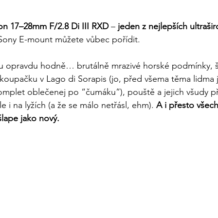
n 17–28mm F/2.8 Di III RXD
 –
 jeden z nejlepších ultraši
o Sony E-mount můžete vůbec pořídit.
lu opravdu hodně… brutálně mrazivé horské podmínky, ší
koupačku v Lago di Sorapis (jo, před všema těma lidma 
komplet oblečenej po “čumáku”), pouště a jejich všudy p
e i na lyžích (a že se málo netřásl, ehm). 
A i přesto všec
šlape jako nový.