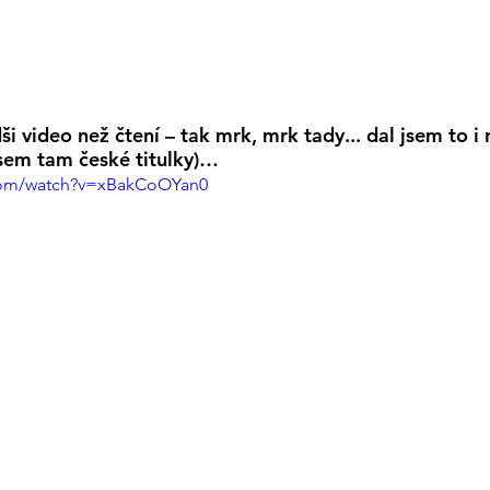
i video než čtení – tak mrk, mrk tady... dal jsem to i n
 jsem tam české titulky)…
com/watch?v=xBakCoOYan0