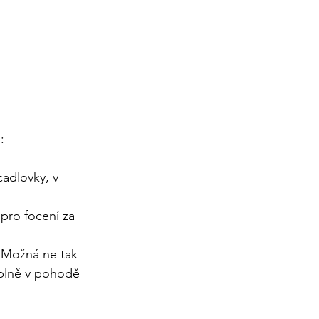
:
adlovky, v 
pro focení za 
. Možná ne tak 
úplně v pohodě 