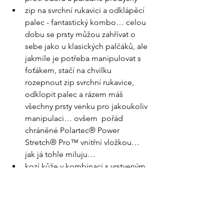
zip na svrchní rukavici a odklápěcí 
palec - fantastický kombo… celou 
dobu se prsty můžou zahřívat o 
sebe jako u klasických palčáků, ale 
jakmile je potřeba manipulovat s 
foťákem, stačí na chvilku 
rozepnout zip svrchní rukavice, 
odklopit palec a rázem máš 
všechny prsty venku pro jakoukoliv 
manipulaci… ovšem  pořád 
chráněné Polartec® Power 
Stretch® Pro™ vnitřní vložkou… 
jak já tohle miluju… 
kozí kůže v kombinaci s vrstveným 
keprem a dvouvrstvý DWR velur 
zabraňují pronikání vody a 
perfektně chrání proti větru
natisknutý protikluzný povrch na 