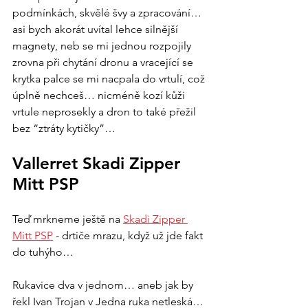
podmínkách, skvělé švy a zpracování… 
asi bych akorát uvítal lehce silnější 
magnety, neb se mi jednou rozpojily 
zrovna při chytání dronu a vracející se 
krytka palce se mi nacpala do vrtulí, což 
úplně nechceš… nicméně kozí kůži 
vrtule neprosekly a dron to také přežil 
bez “ztráty kytičky”… 
Vallerret Skadi Zipper 
Mitt PSP
Teď mrkneme ještě na 
Skadi Zipper 
Mitt PSP
 - drtiče mrazu, když už jde fakt 
do tuhýho… 
Rukavice dva v jednom… aneb jak by 
řekl Ivan Trojan v Jedna ruka netleská… 