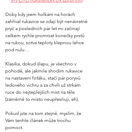
VFFOTO magnetický UV GS 67mm
Doby kdy jsem holkám na horách 
zahříval rukavice se zdají být nenávratně 
pryč a posledních pár let mi začínají 
celkem rychle promrzat konečky prstů 
na rukou, sotva teploty klepnou lehce 
pod nulu…
Klasika, dokud šlapu, je všechno v 
pohodě, ale jakmile shodím rukavice 
na nastavení foťáku, stačí pár poryvů 
ledového vichru a za chvíli už strkám 
ruce do nejteplejších míst na těle 
(záměrně to místo neupřesňuji, eh). 
Pokud jste na tom stejně, myslím, že 
Vám tenhle článek může trochu 
pomoct. 