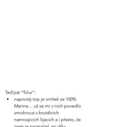
Teď pár “fičur”: 
naprostý top je vnitřek ze 100% 
Merina… už se mi v nich povedlo 
zmoknout v brutálních 
namrzajících lijácích a i přesto, že 
jsem je promáčel, mi díky 