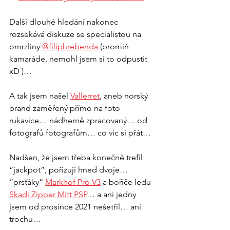
Další dlouhé hledání nakonec 
rozsekává diskuze se specialistou na 
omrzliny 
@filiphrebenda
 (promiň 
kamaráde, nemohl jsem si to odpustit 
xD )… 
A tak jsem našel 
Vallerret
, aneb norský 
brand zaměřený přímo na foto 
rukavice… nádherně zpracovaný… od 
fotografů fotografům… co víc si přát…
Nadšen, že jsem třeba konečně trefil 
“jackpot”, pořizuji hned dvoje… 
“prsťáky” 
Markhof Pro V3
 a bořiče ledu 
Skadi Zipper Mitt PSP
… a ani jedny 
jsem od prosince 2021 nešetřil… ani 
trochu…