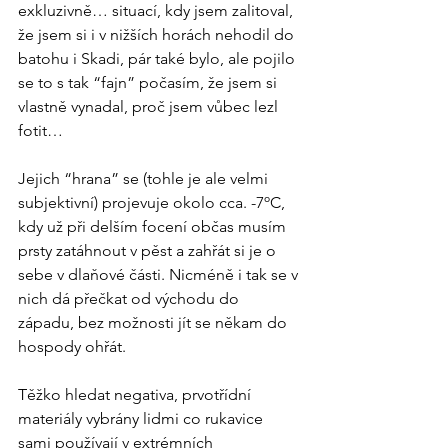
exkluzivně… situací, kdy jsem zalitoval, 
že jsem si i v nižších horách nehodil do 
batohu i Skadi, pár také bylo, ale pojilo 
se to s tak “fajn” počasím, že jsem si 
vlastně vynadal, proč jsem vůbec lezl 
fotit… 
Jejich “hrana” se (tohle je ale velmi 
subjektivní) projevuje okolo cca. -7ºC, 
kdy už při delším focení občas musím 
prsty zatáhnout v pěst a zahřát si je o 
sebe v dlaňové části. Nicméně i tak se v 
nich dá přečkat od východu do 
západu, bez možnosti jít se někam do 
hospody ohřát.
Těžko hledat negativa, prvotřídní 
materiály vybrány lidmi co rukavice 
sami používají v extrémních 