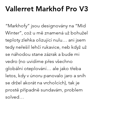
Vallerret Markhof Pro V3
“Markhofy” jsou designovány na “Mid 
Winter”, což u mě znamená už bohužel 
teploty zlehka olizující nulu… ani jsem 
tedy neřešil lehčí rukavice, neb když už 
se náhodou stane zázrak a bude mi 
vedro (no uvidíme přes všechno 
globální oteplování… ale jako třeba 
letos, kdy v únoru panovalo jaro a sníh 
se držel akorát na vrcholcích), tak je 
prostě případně sundavám, problem 
solved… 