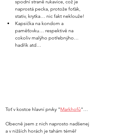
spodní straně rukavice, což je 
naprostá pecka, protože foťák, 
stativ, krytka… nic fakt neklouže!
Kapsička na kondom a 
paměťovku… respektivě na 
cokoliv malýho potřebnýho… 
hadřík atd…
Toť v kostce hlavní prvky "
Markhof
ů
"… 
Obecně jsem z nich naprosto nadšenej 
a v nižších horách je tahám téměř 