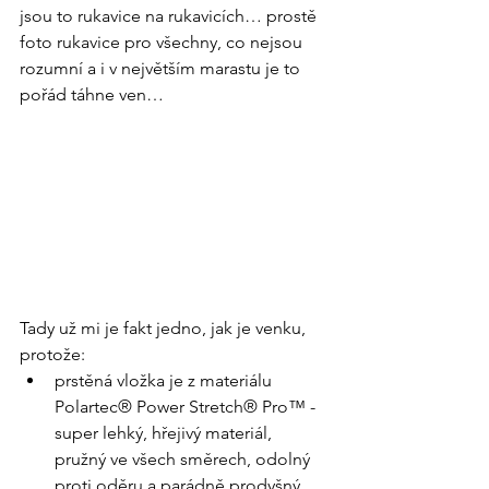
jsou to rukavice na rukavicích… prostě 
foto rukavice pro všechny, co nejsou 
rozumní a i v největším marastu je to 
pořád táhne ven… 
Tady už mi je fakt jedno, jak je venku, 
protože:
prstěná vložka je z materiálu 
Polartec® Power Stretch® Pro™ - 
super lehký, hřejivý materiál, 
pružný ve všech směrech, odolný 
proti oděru a parádně prodyšný