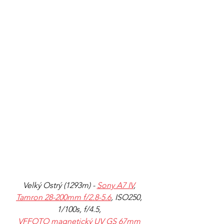
Velký Ostrý (1293m) - 
Sony A7 I
V
, 
Tamron 28-200mm f/2.8-5.6
, ISO250, 
1/100s, f/4.5, 
VFFOTO magnetický UV GS 67mm