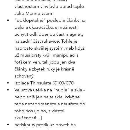
vlastnostem vlny bylo pořád teplo! 
Jako Merino všem! 
“odklopitelné” poslední články na 
palci a ukazováčku, s možností 
uchytit odklopenou část magnety 
na zadní část rukavice. Tohle je 
naprosto skvělej systém, neb když 
už musí prsty kvůli manipulaci s 
foťákem ven, tak jdou jen dva 
články a zbytek ruky je krásně 
schovaný. 
Izolace Thinsulate (C100/C70)
Velurová utěrka na “nudle” a skla - 
nebo spíš jen na ta skla, když se 
teda nezapomenete a neutřete do 
toho nos (jo no, z vlastní 
zkušenosti…) 
natisknutý protikluz povrch na 