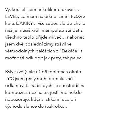
Vyzkoušel jsem několikero rukavic… 
LEVELy co mám na prkno, zimní FOXy z 
kola, DAKINY… vše super, ale do chvíle 
než je musíš kvůli manipulaci sundat a 
všechno teplo přijde vniveč… nakonec 
jsem dvě poslední zimy strávil ve 
větruodolných palčácích z “Dekáče” s 
možností odklopit jak prsty, tak palec. 
Byly skvělý, ale už při teplotách okolo 
-5ºC jsem prsty mohl pomalu začít 
odlamovat... radši bych se soustředil na 
kompozici, než na to, jestli mě někdo 
nepozoruje, když si strkám ruce při 
východu slunce do rozkroku… 